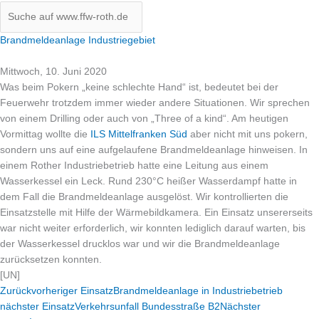
Brandmeldeanlage Industriegebiet
Mittwoch, 10. Juni 2020
Was beim Pokern „keine schlechte Hand“ ist, bedeutet bei der
Feuerwehr trotzdem immer wieder andere Situationen. Wir sprechen
von einem Drilling oder auch von „Three of a kind“. Am heutigen
Vormittag wollte die
ILS Mittelfranken Süd
aber nicht mit uns pokern,
sondern uns auf eine aufgelaufene Brandmeldeanlage hinweisen. In
einem Rother Industriebetrieb hatte eine Leitung aus einem
Wasserkessel ein Leck. Rund 230°C he
ißer Wasserdampf hatte in
dem Fall die Brandmeldeanlage ausgelöst. Wir kontrollierten die
Einsatzstelle mit Hilfe der Wärmebildkamera. Ein Einsatz unsererseits
war nicht weiter erforderlich, wir konnten lediglich darauf warten, bis
der Wasserkessel drucklos war und wir die Brandmeldeanlage
zurücksetzen konnten.
[UN]
Zurück
vorheriger Einsatz
Brandmeldeanlage in Industriebetrieb
nächster Einsatz
Verkehrsunfall Bundesstraße B2
Nächster