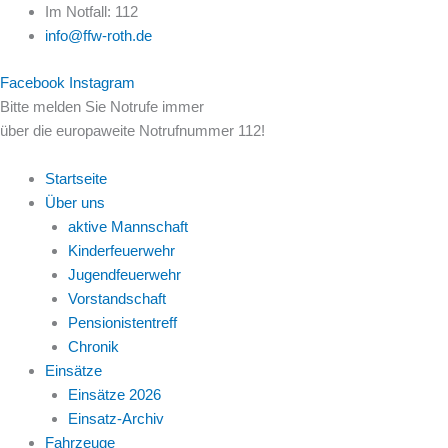
Zum
Im Notfall: 112
Inhalt
info@ffw-roth.de
springen
Facebook
Instagram
Bitte melden Sie Notrufe immer
über die europaweite Notrufnummer 112!
Startseite
Über uns
aktive Mannschaft
Kinderfeuerwehr
Jugendfeuerwehr
Vorstandschaft
Pensionistentreff
Chronik
Einsätze
Einsätze 2026
Einsatz-Archiv
Fahrzeuge