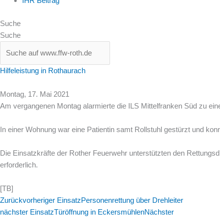
IHR Beitrag
Suche
Suche
Hilfeleistung in Rothaurach
Montag, 17. Mai 2021
Am vergangenen Montag alarmierte die
ILS Mittelfranken Süd
zu eine
In einer Wohnung war eine Patientin samt Rollstuhl gestürzt und ko
Die Einsatzkräfte der Rother Feuerwehr unterstützten den Rettungsdi
erforderlich.
[TB]
Zurück
vorheriger Einsatz
Personenrettung über Drehleiter
nächster Einsatz
Türöffnung in Eckersmühlen
Nächster