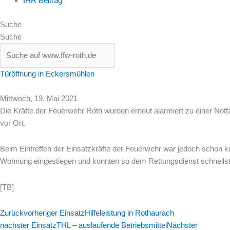
IHR Beitrag
Suche
Suche
Türöffnung in Eckersmühlen
Mittwoch, 19. Mai 2021
Die Kräfte der Feuerwehr Roth wurden erneut alarmiert zu einer Not
vor Ort.
Beim Eintreffen der Einsatzkräfte der Feuerwehr war jedoch schon kei
Wohnung eingestiegen und konnten so dem Rettungsdienst schnells
[TB]
Zurück
vorheriger Einsatz
Hilfeleistung in Rothaurach
nächster Einsatz
THL – auslaufende Betriebsmittel
Nächster