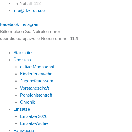
Zum
Im Notfall: 112
Inhalt
info@ffw-roth.de
springen
Facebook
Instagram
Bitte melden Sie Notrufe immer
über die europaweite Notrufnummer 112!
Startseite
Über uns
aktive Mannschaft
Kinderfeuerwehr
Jugendfeuerwehr
Vorstandschaft
Pensionistentreff
Chronik
Einsätze
Einsätze 2026
Einsatz-Archiv
Fahrzeuge