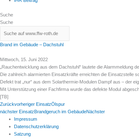
IHR Beitrag
Suche
Suche
Brand im Gebäude – Dachstuhl
Mittwoch, 15. Juni 2022
„Rauchentwicklung aus dem Dachstuhl“ lautete die Alarmmeldung d
Die zahlreich alarmierten Einsatzkräfte erreichten die Einsatzstel
Defekt trat „nur“ aus dem Solarthermie-Modulen Dampf aus – der eige
Mit Unterstützung einer Fachfirma wurde das defekte Modul abgesch
[TB]
Zurück
vorheriger Einsatz
Ölspur
nächster Einsatz
Brandgeruch im Gebäude
Nächster
Impressum
Datenschutzerklärung
Satzung