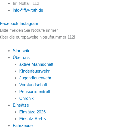
Zum
Im Notfall: 112
Inhalt
info@ffw-roth.de
springen
Facebook
Instagram
Bitte melden Sie Notrufe immer
über die europaweite Notrufnummer 112!
Startseite
Über uns
aktive Mannschaft
Kinderfeuerwehr
Jugendfeuerwehr
Vorstandschaft
Pensionistentreff
Chronik
Einsätze
Einsätze 2026
Einsatz-Archiv
Fahrzeuge