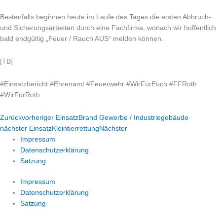
Bestenfalls beginnen heute im Laufe des Tages die ersten Abbruch-
und Sicherungsarbeiten durch eine Fachfirma, wonach wir hoffentlich
bald endgültig „Feuer / Rauch AUS“ melden können.
[TB]
#
Einsatzbericht
#
Ehrenamt
#
Feuerwehr
#
WirFürEuch
#
FFRoth
#
WirFürRoth
Zurück
vorheriger Einsatz
Brand Gewerbe / Industriegebäude
nächster Einsatz
Kleintierrettung
Nächster
Impressum
Datenschutzerklärung
Satzung
Impressum
Datenschutzerklärung
Satzung