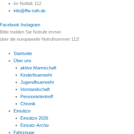
Zum
Im Notfall: 112
Inhalt
info@ffw-roth.de
springen
Facebook
Instagram
Bitte melden Sie Notrufe immer
über die europaweite Notrufnummer 112!
Startseite
Über uns
aktive Mannschaft
Kinderfeuerwehr
Jugendfeuerwehr
Vorstandschaft
Pensionistentreff
Chronik
Einsätze
Einsätze 2026
Einsatz-Archiv
Fahrzeuge