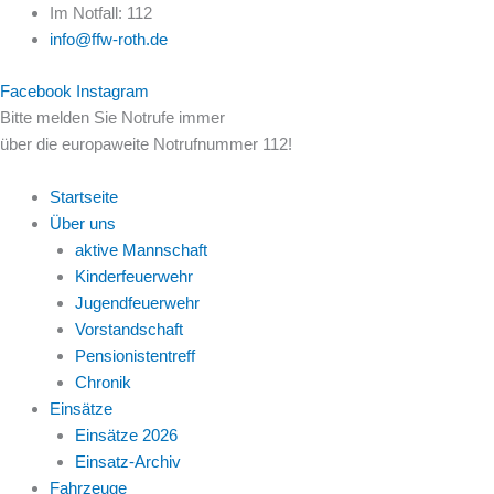
Zum
Im Notfall: 112
Inhalt
info@ffw-roth.de
springen
Facebook
Instagram
Bitte melden Sie Notrufe immer
über die europaweite Notrufnummer 112!
Startseite
Über uns
aktive Mannschaft
Kinderfeuerwehr
Jugendfeuerwehr
Vorstandschaft
Pensionistentreff
Chronik
Einsätze
Einsätze 2026
Einsatz-Archiv
Fahrzeuge