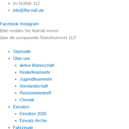
Zum
Im Notfall: 112
Inhalt
info@ffw-roth.de
springen
Facebook
Instagram
Bitte melden Sie Notrufe immer
über die europaweite Notrufnummer 112!
Startseite
Über uns
aktive Mannschaft
Kinderfeuerwehr
Jugendfeuerwehr
Vorstandschaft
Pensionistentreff
Chronik
Einsätze
Einsätze 2026
Einsatz-Archiv
Fahrzeuge