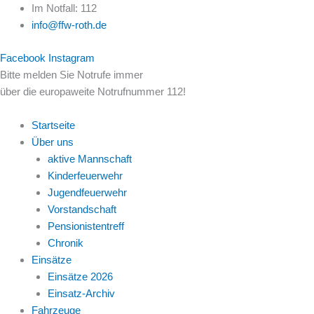
Zum
Im Notfall: 112
Inhalt
info@ffw-roth.de
springen
Facebook
Instagram
Bitte melden Sie Notrufe immer
über die europaweite Notrufnummer 112!
Startseite
Über uns
aktive Mannschaft
Kinderfeuerwehr
Jugendfeuerwehr
Vorstandschaft
Pensionistentreff
Chronik
Einsätze
Einsätze 2026
Einsatz-Archiv
Fahrzeuge