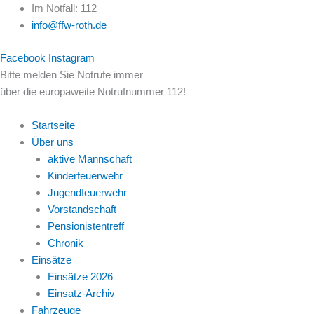
Zum
Im Notfall: 112
Inhalt
info@ffw-roth.de
springen
Facebook
Instagram
Bitte melden Sie Notrufe immer
über die europaweite Notrufnummer 112!
Startseite
Über uns
aktive Mannschaft
Kinderfeuerwehr
Jugendfeuerwehr
Vorstandschaft
Pensionistentreff
Chronik
Einsätze
Einsätze 2026
Einsatz-Archiv
Fahrzeuge