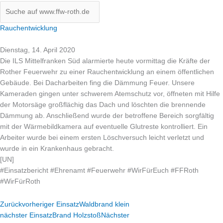
Rauchentwicklung
Dienstag, 14. April 2020
Die ILS Mittelfranken Süd alarmierte heute vormittag die Kräfte der
Rother Feuerwehr zu einer Rauchentwicklung an einem öffentlichen
Gebäude. Bei Dacharbeiten fing die Dämmung Feuer. Unsere
Kameraden gingen unter schwerem Atemschutz vor, öffneten mit Hilfe
der Motorsäge großflächig das Dach und löschten die brennende
Dämmung ab. Anschließend wurde der betroffene Bereich sorgfältig
mit der Wärmebildkamera auf even
tuelle Glutreste kontrolliert. Ein
Arbeiter wurde bei einem ersten Löschversuch leicht verletzt und
wurde in ein Krankenhaus gebracht.
[UN]
#
Einsatzbericht
#
Ehrenamt
#
Feuerwehr
#
WirFürEuch
#
FFRoth
#
WirFürRoth
Zurück
vorheriger Einsatz
Waldbrand klein
nächster Einsatz
Brand Holzstoß
Nächster