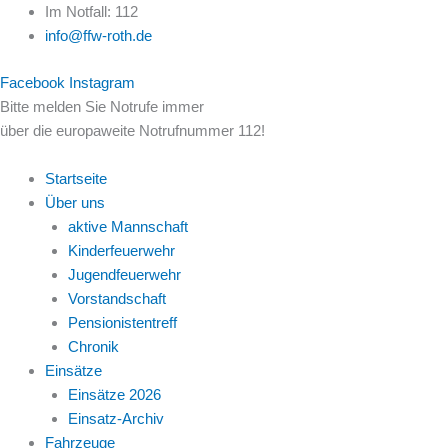
Zum
Im Notfall: 112
Inhalt
info@ffw-roth.de
springen
Facebook
Instagram
Bitte melden Sie Notrufe immer
über die europaweite Notrufnummer 112!
Startseite
Über uns
aktive Mannschaft
Kinderfeuerwehr
Jugendfeuerwehr
Vorstandschaft
Pensionistentreff
Chronik
Einsätze
Einsätze 2026
Einsatz-Archiv
Fahrzeuge