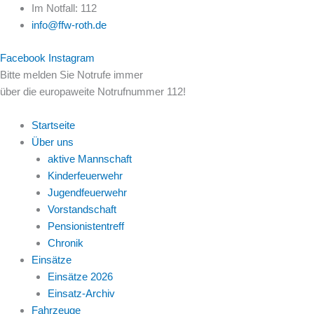
Zum
Im Notfall: 112
Inhalt
info@ffw-roth.de
springen
Facebook
Instagram
Bitte melden Sie Notrufe immer
über die europaweite Notrufnummer 112!
Startseite
Über uns
aktive Mannschaft
Kinderfeuerwehr
Jugendfeuerwehr
Vorstandschaft
Pensionistentreff
Chronik
Einsätze
Einsätze 2026
Einsatz-Archiv
Fahrzeuge