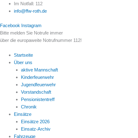
Zum
Im Notfall: 112
Inhalt
info@ffw-roth.de
springen
Facebook
Instagram
Bitte melden Sie Notrufe immer
über die europaweite Notrufnummer 112!
Startseite
Über uns
aktive Mannschaft
Kinderfeuerwehr
Jugendfeuerwehr
Vorstandschaft
Pensionistentreff
Chronik
Einsätze
Einsätze 2026
Einsatz-Archiv
Fahrzeuge