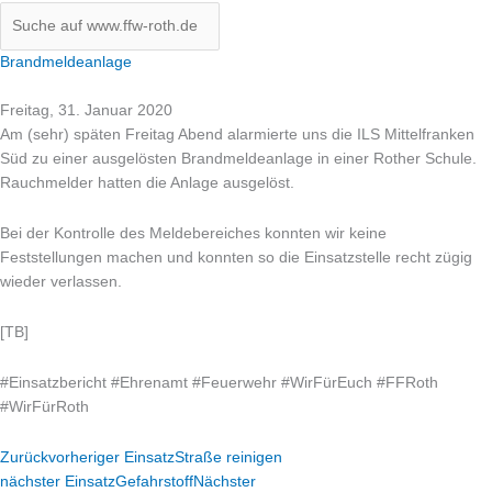
Brandmeldeanlage
Freitag, 31. Januar 2020
Am (sehr) späten Freitag Abend alarmierte uns die ILS Mittelfranken
Süd zu einer ausgelösten Brandmeldeanlage in einer Rother Schule.
Rauchmelder hatten die Anlage ausgelöst.
Bei der Kontrolle des Meldebereiches konnten wir keine
Feststellungen machen und konnten so die Einsatzstelle recht zügig
wieder verlassen.
[TB]
#
Einsatzbericht
#
Ehrenamt
#
Feuerwehr
#
WirFürEuch
#
FFRoth
#
WirFürRoth
Zurück
vorheriger Einsatz
Straße reinigen
nächster Einsatz
Gefahrstoff
Nächster