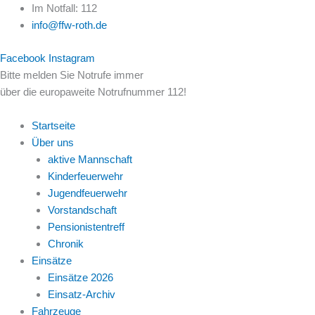
Zum
Im Notfall: 112
Inhalt
info@ffw-roth.de
springen
Facebook
Instagram
Bitte melden Sie Notrufe immer
über die europaweite Notrufnummer 112!
Startseite
Über uns
aktive Mannschaft
Kinderfeuerwehr
Jugendfeuerwehr
Vorstandschaft
Pensionistentreff
Chronik
Einsätze
Einsätze 2026
Einsatz-Archiv
Fahrzeuge