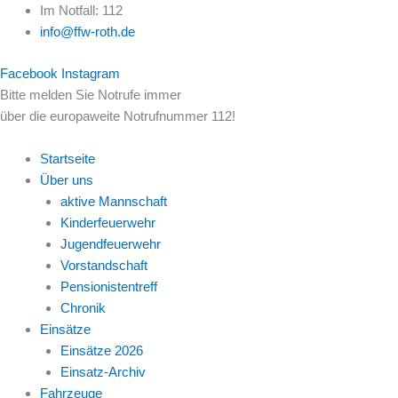
Zum
Im Notfall: 112
Inhalt
info@ffw-roth.de
springen
Facebook
Instagram
Bitte melden Sie Notrufe immer
über die europaweite Notrufnummer 112!
Startseite
Über uns
aktive Mannschaft
Kinderfeuerwehr
Jugendfeuerwehr
Vorstandschaft
Pensionistentreff
Chronik
Einsätze
Einsätze 2026
Einsatz-Archiv
Fahrzeuge