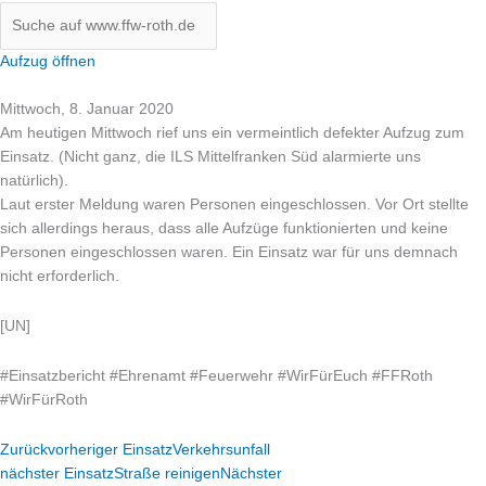
Aufzug öffnen
Mittwoch, 8. Januar 2020
Am heutigen Mittwoch rief uns ein vermeintlich defekter Aufzug zum
Einsatz. (Nicht ganz, die ILS Mittelfranken Süd alarmierte uns
natürlich).
Laut erster Meldung waren Personen eingeschlossen. Vor Ort stellte
sich allerdings heraus, dass alle Aufzüge funktionierten und keine
Personen eingeschlossen waren. Ein Einsatz war für uns demnach
nicht erforderlich.
[UN]
#
Einsatzbericht
#
Ehrenamt
#
Feuerwehr
#
WirFürEuch
#
FFRoth
#
WirFürRoth
Zurück
vorheriger Einsatz
Verkehrsunfall
nächster Einsatz
Straße reinigen
Nächster