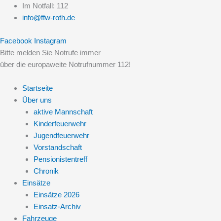
Zum
Im Notfall: 112
Inhalt
info@ffw-roth.de
springen
Facebook
Instagram
Bitte melden Sie Notrufe immer
über die europaweite Notrufnummer 112!
Startseite
Über uns
aktive Mannschaft
Kinderfeuerwehr
Jugendfeuerwehr
Vorstandschaft
Pensionistentreff
Chronik
Einsätze
Einsätze 2026
Einsatz-Archiv
Fahrzeuge