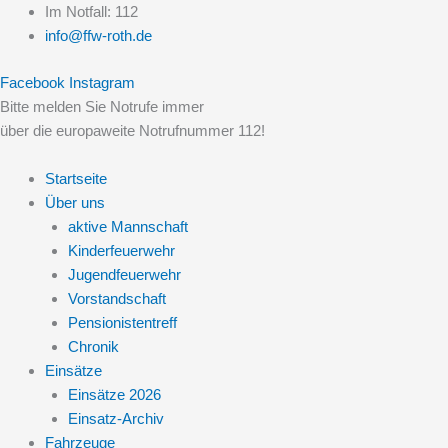
Zum
Im Notfall: 112
Inhalt
info@ffw-roth.de
springen
Facebook
Instagram
Bitte melden Sie Notrufe immer
über die europaweite Notrufnummer 112!
Startseite
Über uns
aktive Mannschaft
Kinderfeuerwehr
Jugendfeuerwehr
Vorstandschaft
Pensionistentreff
Chronik
Einsätze
Einsätze 2026
Einsatz-Archiv
Fahrzeuge