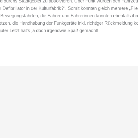
agd durchs Stadtgebiet zu absolvieren. Über Funk wurden den Fahrzeu
r Defibrillator in der Kulturfabrik?“. Somit konnten gleich mehrere „F
 Bewegungsfahrten, die Fahrer und Fahrerinnen konnten ebenfalls ihr
tzen, die Handhabung der Funkgeräte inkl. richtiger Rückmeldung ko
guter Letzt hat’s ja doch irgendwie Spaß gemacht!