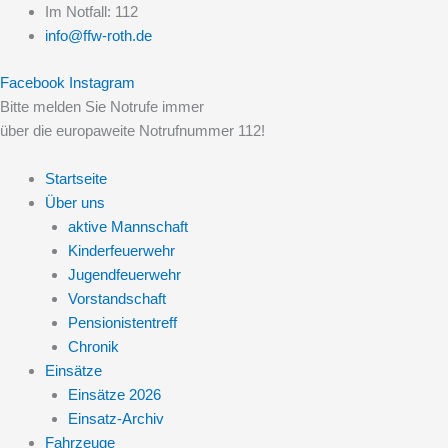
Zum
Im Notfall: 112
Inhalt
info@ffw-roth.de
springen
Facebook
Instagram
Bitte melden Sie Notrufe immer
über die europaweite Notrufnummer 112!
Startseite
Über uns
aktive Mannschaft
Kinderfeuerwehr
Jugendfeuerwehr
Vorstandschaft
Pensionistentreff
Chronik
Einsätze
Einsätze 2026
Einsatz-Archiv
Fahrzeuge