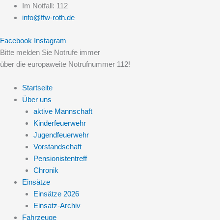
Zum
Im Notfall: 112
Inhalt
info@ffw-roth.de
springen
Facebook
Instagram
Bitte melden Sie Notrufe immer
über die europaweite Notrufnummer 112!
Startseite
Über uns
aktive Mannschaft
Kinderfeuerwehr
Jugendfeuerwehr
Vorstandschaft
Pensionistentreff
Chronik
Einsätze
Einsätze 2026
Einsatz-Archiv
Fahrzeuge