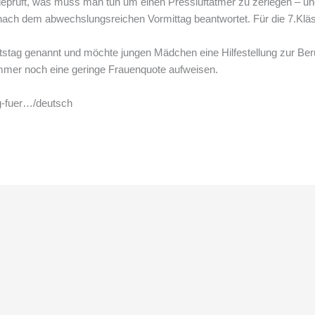
rüft, was muss man tun um einen Pressluftatmer zu zerlegen – und wi
nach dem abwechslungsreichen Vormittag beantwortet. Für die 7.Kläss
stag genannt und möchte jungen Mädchen eine Hilfestellung zur Ber
mmer noch eine geringe Frauenquote aufweisen.
ag-fuer…/deutsch