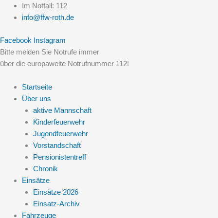
Zum
Im Notfall: 112
Inhalt
info@ffw-roth.de
springen
Facebook
Instagram
Bitte melden Sie Notrufe immer
über die europaweite Notrufnummer 112!
Startseite
Über uns
aktive Mannschaft
Kinderfeuerwehr
Jugendfeuerwehr
Vorstandschaft
Pensionistentreff
Chronik
Einsätze
Einsätze 2026
Einsatz-Archiv
Fahrzeuge