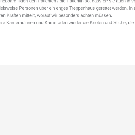
eboard fixiert den Patienten / die Patientin so, dass er/ sie auch in v
elsweise Personen über ein enges Treppenhaus gerettet werden. In al
ren Kräften mitteilt, worauf wir besonders achten müssen.
sere Kameradinnen und Kameraden wieder die Knoten und Stiche, die