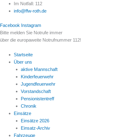
Zum
Im Notfall: 112
Inhalt
info@ffw-roth.de
springen
Facebook
Instagram
Bitte melden Sie Notrufe immer
über die europaweite Notrufnummer 112!
Startseite
Über uns
aktive Mannschaft
Kinderfeuerwehr
Jugendfeuerwehr
Vorstandschaft
Pensionistentreff
Chronik
Einsätze
Einsätze 2026
Einsatz-Archiv
Fahrzeuge