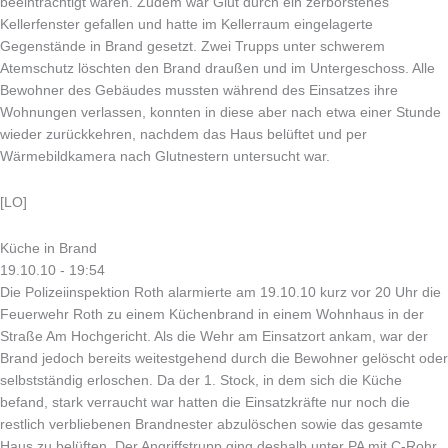
beeinträchtigt waren. Zudem war Glut durch ein zerborstenes
Kellerfenster gefallen und hatte im Kellerraum eingelagerte
Gegenstände in Brand gesetzt. Zwei Trupps unter schwerem
Atemschutz löschten den Brand draußen und im Untergeschoss. Alle
Bewohner des Gebäudes mussten während des Einsatzes ihre
Wohnungen verlassen, konnten in diese aber nach etwa einer Stunde
wieder zurückkehren, nachdem das Haus belüftet und per
Wärmebildkamera nach Glutnestern untersucht war.
[LO]
Küche in Brand
19.10.10 - 19:54
Die Polizeiinspektion Roth alarmierte am 19.10.10 kurz vor 20 Uhr die
Feuerwehr Roth zu einem Küchenbrand in einem Wohnhaus in der
Straße Am Hochgericht. Als die Wehr am Einsatzort ankam, war der
Brand jedoch bereits weitestgehend durch die Bewohner gelöscht oder
selbstständig erloschen. Da der 1. Stock, in dem sich die Küche
befand, stark verraucht war hatten die Einsatzkräfte nur noch die
restlich verbliebenen Brandnester abzulöschen sowie das gesamte
Haus zu belüften. Der Angriffstrupp ging deshalb unter PA mit C-Rohr