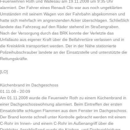
Feuerwehren Roth und Wallesau am 19.11.2008 um 9:35 Uhr
alarmiert. Der Fahrer eines Renault Clio war aus noch ungeklärten
Umständen mit seinem Wagen von der Fahrbahn abgekommen und
hatte sich mehrfach im angrenzenden Acker überschlagen. Schließlich
landete das Fahrzeug auf den Räder stehend im Straßengraben.
Nach der Versorgung durch das BRK konnte der Verletzte das
Unfallauto aus eigener Kraft über die Beifahrertüre verlassen und in
die Kreisklinik transportiert werden. Der in der Nähe stationierte
Polizeihubschrauber landete an der Einsatzstelle und unterstützte die
Rettungskräfte.
[LO]
Küchenbrand im Dachgeschoss
01.11.08 - 20:09
Am 01.11.2008 wurde die Feuerwehr Roth zu einem Küchenbrand in
einer Dachgeschosswohnung alarmiert. Beim Eintreffen der ersten
Einsatzkräfte schlugen Flammen aus dem Fenster im Dachgeschoss.
Der Brand konnte schnell unter Kontrolle gebracht werden mit einem
C-Rohr im Innen- und einem C-Rohr im Außenangriff über die
Drehleiter. Anschließend wurde die Küchen- und Dachverkleidung