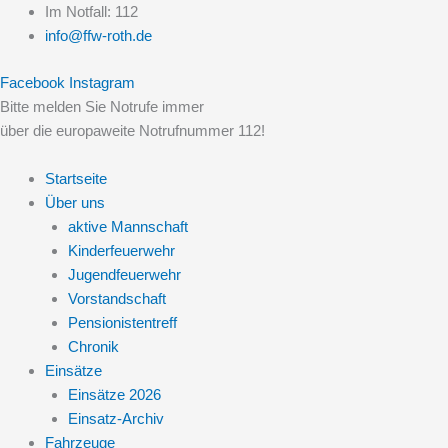
Zum
Im Notfall: 112
Inhalt
info@ffw-roth.de
springen
Facebook
Instagram
Bitte melden Sie Notrufe immer
über die europaweite Notrufnummer 112!
Startseite
Über uns
aktive Mannschaft
Kinderfeuerwehr
Jugendfeuerwehr
Vorstandschaft
Pensionistentreff
Chronik
Einsätze
Einsätze 2026
Einsatz-Archiv
Fahrzeuge