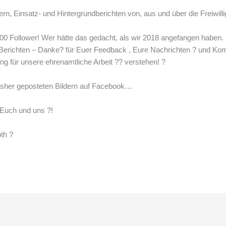
dern, Einsatz- und Hintergrundberichten von, aus und über die Freiwil
600
Follower! Wer hätte das gedacht, als wir
2018
angefangen haben
 Berichten – Danke
?
für Euer Feedback , Eure Nachrichten
?
und Ko
ng für unsere ehrenamtliche Arbeit
?‍?
verstehen!
?
 bisher geposteten Bildern auf Facebook…
t Euch und uns
?
!
oth
?